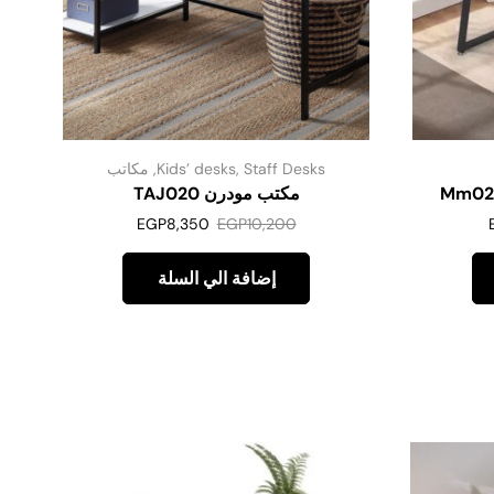
Staff Desks
,
Kids’ desks
,
مكاتب
مكتب مودرن TAJ020
EGP
8,350
EGP
10,200
إضافة الي السلة