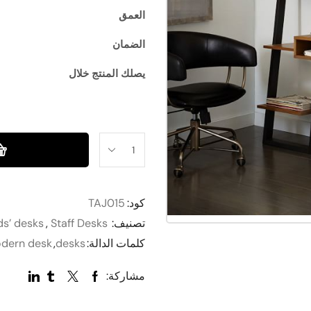
العمق
الضمان
يصلك المنتج خلال
كود:
TAJ015
تصنيف:
Staff Desks
,
ds’ desks
كلمات الدالة:
desks
,
dern desk
مشاركة: