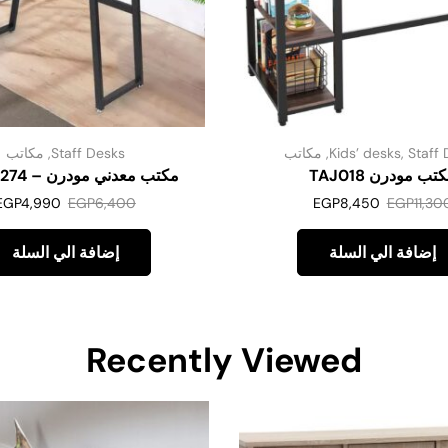
Staff 
,
Kids’ desks
,
مكاتب
Staff Desks
,
مكاتب
تب مودرن TAJ018
مكتب معدني مودرن – Mm02274
EGP
4,990
EGP
6,400
EGP
8,450
EGP
11,30
إضافة الي السلة
إضافة الي السلة
Recently Viewed