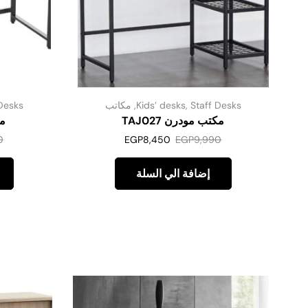
Staff Desks
,
Kids’ desks
,
مكاتب
Desks
مكتب مودرن TAJ027
مك
0
EGP
8,450
EGP
9,990
إضافة الي السلة