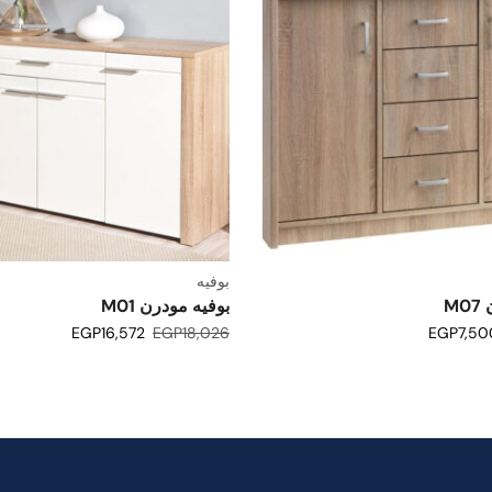
بوفيه
M
بوفيه مودرن M01
EGP
16,572
EGP
18,026
EGP
7,50