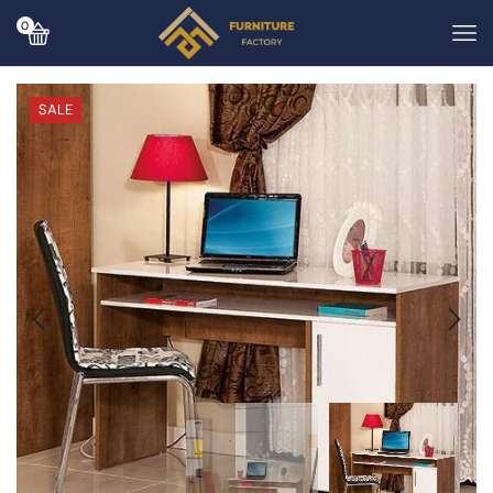
0
SALE