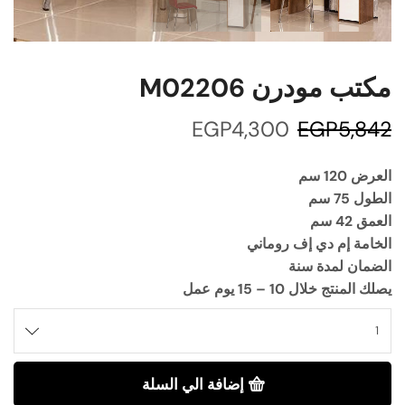
مكتب مودرن M02206
EGP
4,300
EGP
5,842
العرض 120 سم
الطول 75 سم
العمق 42 سم
الخامة إم دي إف روماني
الضمان لمدة سنة
يصلك المنتج خلال 10 – 15 يوم عمل
إضافة الي السلة