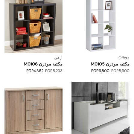
Offers
أرفف
مكتبه مودرن M0105
مكتبة مودرن M0106
EGP
4,362
EGP
5,233
EGP
6,800
EGP
8,900