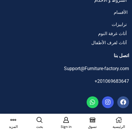
الشروط و الاحكام
الأقسام
ترابيزات
أثاث غرفة النوم
آثاث لغرف الأطفال
اتصل بنا
Support@Furniture-factory.com
201069683647+
جميع الحقوق محفوظة ل – فرنتشر فاكتوري©
الرئيسية
تسوق
Sign in
بحث
المزيد