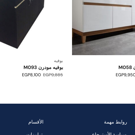
بوفيه
M
بوفيه مودرن M093
EGP
8,100
EGP
9,885
EGP
9,95
روابط مهمة
الأقسام
سياسة الأسترجاع
ترابيزات