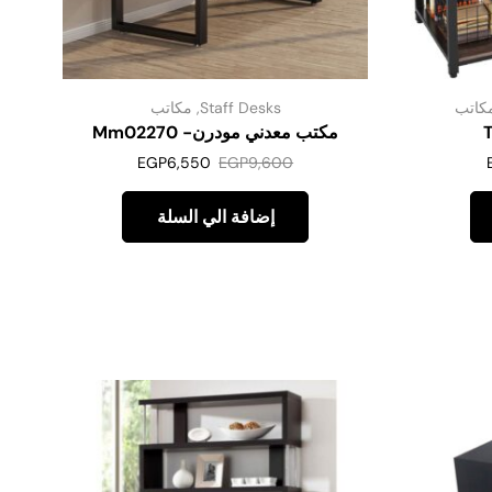
كاتب
Staff Desks
,
مكاتب
مكتب معدني مودرن- Mm02270
EGP
6,550
EGP
9,600
إضافة الي السلة