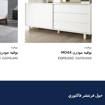
بوفيه
بوفيه
بوفيه مودرن M044
بوفيه مودرن 058
0
EGP
15,410
EGP
9,550
EGP
13,956
حول فرنتشر فاكتوري