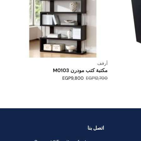
أرفف
مكتبة كتب مودرن M0103
EGP
9,800
EGP
12,700
اتصل بنا