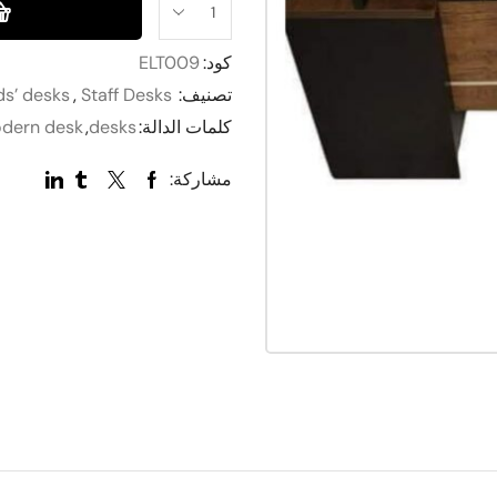
كود:
ELT009
تصنيف:
Staff Desks
,
ds’ desks
كلمات الدالة:
desks
,
dern desk
مشاركة: