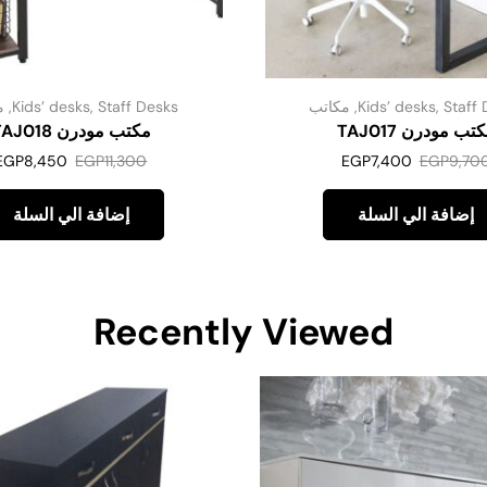
Staff 
,
Kids’ desks
,
مكاتب
Staff Desks
,
Kids’ desks
,
م
تب مودرن TAJ017
مكتب مودرن TAJ018
EGP
8,450
EGP
11,300
EGP
7,400
EGP
9,70
إضافة الي السلة
إضافة الي السلة
Recently Viewed