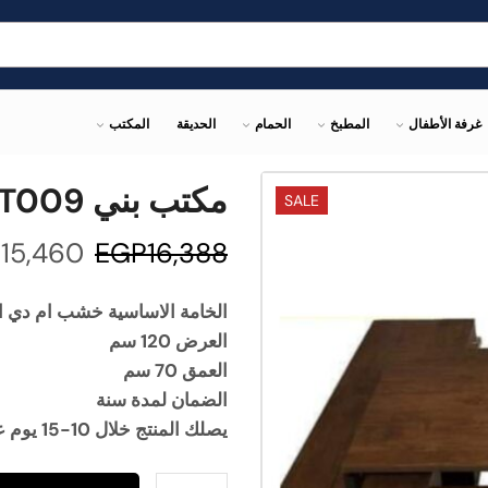
غرفة الأطفال
المطبخ
الحمام
الحديقة
المكتب
مكتب بني ELT009
SALE
P
15,460
EGP
16,388
الخامة الاساسية خشب ام دي ا
العرض 120 سم
العمق 70 سم
الضمان لمدة سنة
يصلك المنتج خلال 10-15 يوم عمل