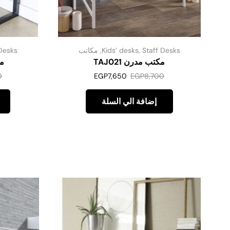
Staff Desks
,
Kids’ desks
,
مكاتب
Desks
مكتب مدرن TAJ021
مك
0
EGP
7,650
EGP
8,700
إضافة الي السلة