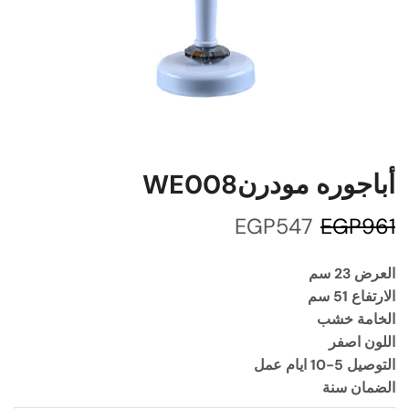
أباجوره مودرنWE008
EGP
547
EGP
961
العرض 23 سم
الارتفاع 51 سم
الخامة خشب
اللون اصفر
التوصيل 5-10 ايام عمل
الضمان سنة