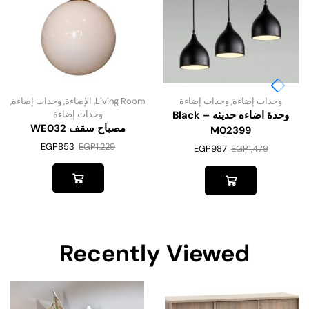
وحدات إضاءة
,
وحدات إضاءة
Living Room
,
الإضاءة
,
وحدات إضاءة
,
وحدة اضاءه حديثه – Black
وحدات إضاءة
مصباح سقف WE032
M02399
EGP
853
EGP
1,229
EGP
987
EGP
1,479
Recently Viewed