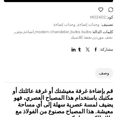
كود:
M02402
تصنيف:
وحدات إضاءة
,
وحدات إضاءة
كلمات الدالة:
bulbs bulbs
,
modern chandelier
,
اضاءة
,
نجف
,
نجف موردن
,
نجفة كلاسيك
مشاركة:
وصف
قم بإضاءة غرفة معيشتك أو غرفة عائلتك أو
مكتبك باستخدام هذا المصباح العصري، فهو
يضيف لمسة عصرية سهلة إلى أي مساحة
معيشة.
هذا المصباح مصنوع من الفولاذ مع