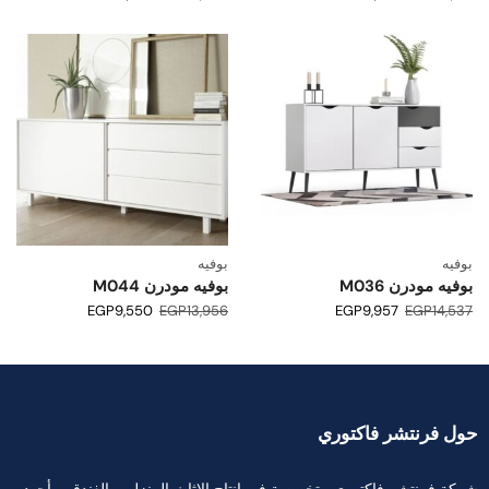
بوفيه
بوفيه
بوفيه مودرن M036
بوفيه مودرن M044
EGP
9,550
EGP
13,956
EGP
9,957
EGP
14,537
حول فرنتشر فاكتوري