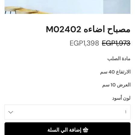
مصباح اضاءه M02402
EGP
1,398
EGP
1,973
مادة الصلب
الارتفاع 40 سم
العرض 10 سم
لون أسود
إضافة الي السلة